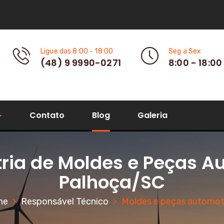
Ligue das 8:00 - 18:00
Seg a Sex
(48) 9 9990-0271
8:00 - 18:00
Contato
Blog
Galeria
tria de Moldes e Peças 
Palhoça/SC
me
Responsável Técnico
Moldes e peças automot